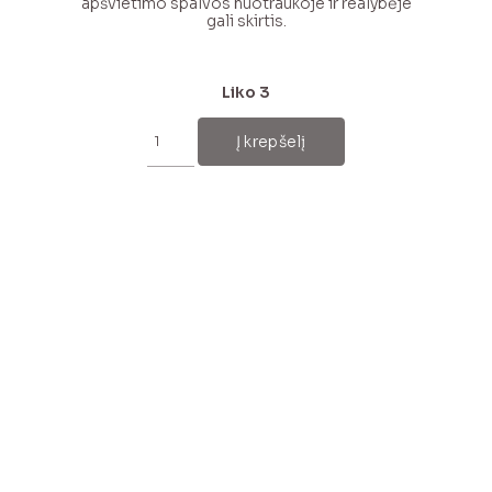
apšvietimo spalvos nuotraukoje ir realybėje
gali skirtis.
Liko 3
produkto
kiekis:
Į krepšelį
Šviesiai
pilkas
šalikas
su
kašmyru