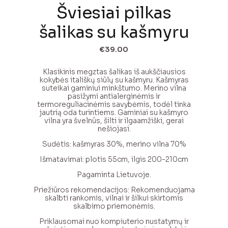
Šviesiai pilkas
šalikas su kašmyru
€
39.00
Klasikinis megztas šalikas iš aukščiausios
kokybės itališkų siūlų su kašmyru. Kašmyras
suteikai gaminiui minkštumo. Merino vilna
pasižymi antialerginėmis ir
termoreguliacinėmis savybėmis, todėl tinka
jautrią oda turintiems. Gaminiai su kašmyro
vilna yra švelnūs, šilti ir ilgaamžiški, gerai
nešiojasi.
Sudėtis: kašmyras 30%, merino vilna 70%
Išmatavimai: plotis 55cm, ilgis 200-210cm
Pagaminta Lietuvoje.
Priežiūros rekomendacijos: Rekomenduojama
skalbti rankomis, vilnai ir šilkui skirtomis
skalbimo priemonėmis.
Priklausomai nuo kompiuterio nustatymų ir