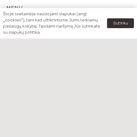
MENU
Šioje svetainėje naudojami slapukai (angl.
Pradzia
„cookies“), tam kad užtikrintume Jums teikiamų
Sutinku
paslaugų kokybę. Tęsdami naršymą Jūs sutinkate
Katalogas
su slapukų politika.
Prekės pagal kategoriją
Akcijos
Apžvalgos
Apie mus
Kontaktai
MENU
Pristatymas
Mokėjimo būdai
Apmokėjimas
Privatumo politika
Grąžinimo politika – Taisyklės ir sąlygos