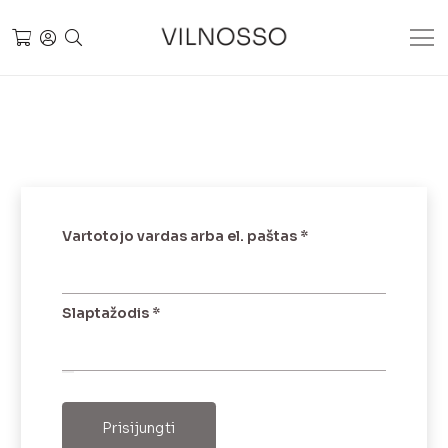
Privalomas
Vartotojo vardas arba el. paštas
*
Privalomas
Slaptažodis
*
Prisijungti