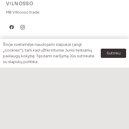
VILNOSSO
MB Vilnosso trade
MENU
Šioje svetainėje naudojami slapukai (angl.
„cookies“), tam kad užtikrintume Jums teikiamų
Pradzia
Sutinku
paslaugų kokybę. Tęsdami naršymą Jūs sutinkate
Katalogas
su slapukų politika.
Prekės pagal kategoriją
Akcijos
Apžvalgos
Apie mus
Kontaktai
MENU
Pristatymas