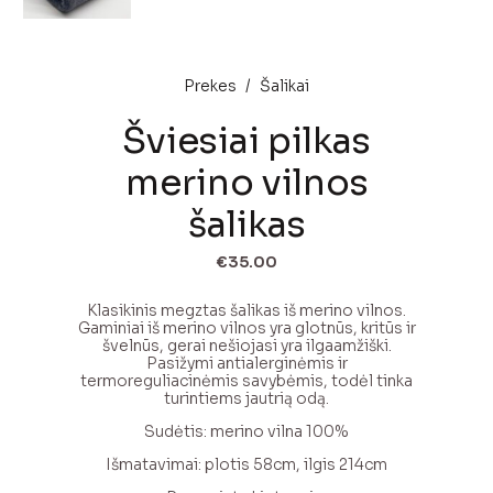
Prekes
/
Šalikai
Šviesiai pilkas
merino vilnos
šalikas
€
35.00
Klasikinis megztas šalikas iš merino vilnos.
Gaminiai iš merino vilnos yra glotnūs, kritūs ir
švelnūs, gerai nešiojasi yra ilgaamžiški.
Pasižymi antialerginėmis ir
termoreguliacinėmis savybėmis, todėl tinka
turintiems jautrią odą.
Sudėtis: merino vilna 100%
Išmatavimai: plotis 58cm, ilgis 214cm