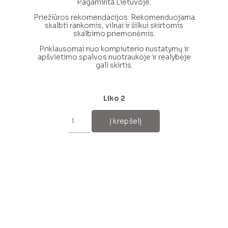
Pagaminta Lietuvoje.
Priežiūros rekomendacijos: Rekomenduojama
skalbti rankomis, vilnai ir šilkui skirtomis
skalbimo priemonėmis.
Priklausomai nuo kompiuterio nustatymų ir
apšvietimo spalvos nuotraukoje ir realybėje
gali skirtis.
Liko 2
produkto
kiekis:
Į krepšelį
Šviesiai
pilkas
merino
vilnos
šalikas