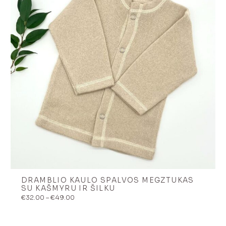
DRAMBLIO KAULO SPALVOS MEGZTUKAS
SU KAŠMYRU IR ŠILKU
Price
€
32.00
–
€
49.00
range:
€32.00
through