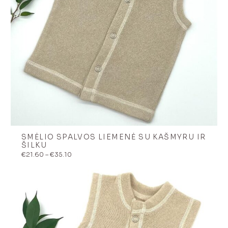
SMĖLIO SPALVOS LIEMENĖ SU KAŠMYRU IR
ŠILKU
Price
€
21.60
–
€
35.10
range:
€21.60
through
€35.10