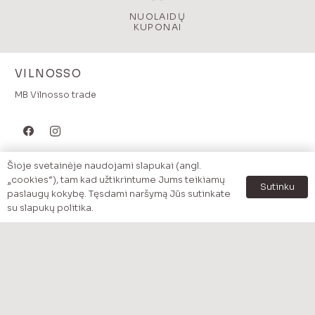
NUOLAIDŲ
KUPONAI
VILNOSSO
MB Vilnosso trade
Šioje svetainėje naudojami slapukai (angl.
MENU
„cookies“), tam kad užtikrintume Jums teikiamų
Sutinku
Pradzia
paslaugų kokybę. Tęsdami naršymą Jūs sutinkate
su slapukų politika.
Katalogas
Prekės pagal kategoriją
Akcijos
Apžvalgos
Apie mus