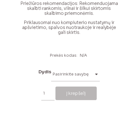
Priežiūros rekomendacijos: Rekomenduojama
skalbti rankomis, vilnai ir šilkui skirtomis
skalbimo priemonėmis.
Priklausomai nuo kompiuterio nustatymų ir
apšvietimo, spalvos nuotraukoje ir realybėje
gali skirtis.
Prekės kodas:
N/A
Dydis
produkto
kiekis:
Į krepšelį
Rožinis
merino
vilnos
megztukas