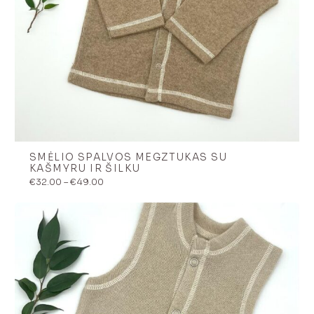
SMĖLIO SPALVOS MEGZTUKAS SU
KAŠMYRU IR ŠILKU
Price
€
32.00
–
€
49.00
range:
€32.00
through
€49.00