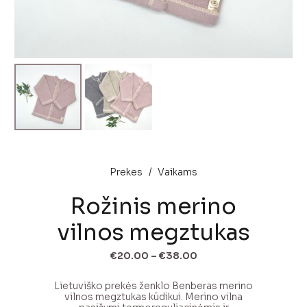
Prekes
/
Vaikams
Rožinis merino
vilnos megztukas
Price
€
20.00
–
€
38.00
range:
€20.00
Lietuviško prekės ženklo Benberas merino
through
vilnos megztukas kūdikui. Merino vilna
€38.00