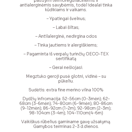
pasižymi termoreguliacinėmis ir
antialerginėmis savybėmis, todėl idealai tinka
kūdikiams ir vaikams.
– Ypatingai švelnus;
– Labai šiltas;
– Antilalerginė, nedirgina odos
– Tinka jautiems ir alergiškiems;
– Pagaminta iš verpalų turinčių OECO-TEX
sertifikatą
– Gerai nešiojasi.
Megztuko geroji pusė glotni, vidinė – su
pūkeliu.
Sudėtis: extra fine merino vilna 100%
Dydžių infromacija: 52-56cm (0-3mėn); 62-
68cm (3-6mėn); 74-80cm (6-9mėn); 80-86cm
(9-12mėn); 86-92cm (1-2m); 92-98cm (2-3m);
98-104cm (3-4m); 104-110cm(4-6m)
Vaikiškus rūbelius gaminame gavę užsakymą.
Gamybos terminas 2-3 d.dienos.