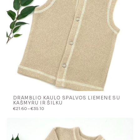
DRAMBLIO KAULO SPALVOS LIEMENĖ SU
KAŠMYRU IR ŠILKU
Price
€
21.60
–
€
35.10
range:
€21.60
through
€35.10