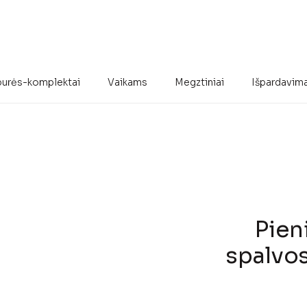
urės-komplektai
Vaikams
Megztiniai
Išpardavim
Pien
spalvos