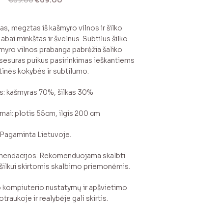
€
89.00
€
69.00
price
price
was:
is:
as, megztas iš kašmyro vilnos ir šilko
€89.00.
€69.00.
Labai minkštas ir švelnus. Subtilus šilko
šmyro vilnos prabanga pabrėžia šaliko
ksesuras puikus pasirinkimas ieškantiems
rtinės kokybės ir subtilumo.
s: kašmyras 70%, šilkas 30%
mai: plotis 55cm, ilgis 200 cm
Pagaminta Lietuvoje.
omendacijos: Rekomenduojama skalbti
r šilkui skirtomis skalbimo priemonėmis.
 kompiuterio nustatymų ir apšvietimo
traukoje ir realybėje gali skirtis.