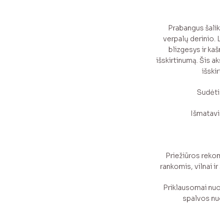
Prabangus šalik
verpalų derinio. 
blizgesys ir ka
išskirtinumą. Šis a
išski
Sudėti
Išmatavi
Priežiūros rek
rankomis, vilnai i
Priklausomai nuo
spalvos nuo