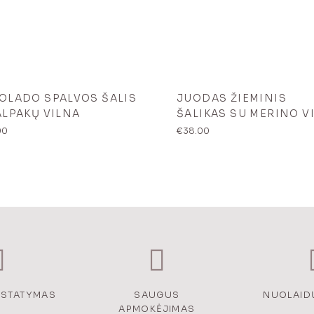
OLADO SPALVOS ŠALIS
JUODAS ŽIEMINIS
ALPAKŲ VILNA
ŠALIKAS SU MERINO V
00
€
38.00
RISTATYMAS
SAUGUS
NUOLAID
APMOKĖJIMAS