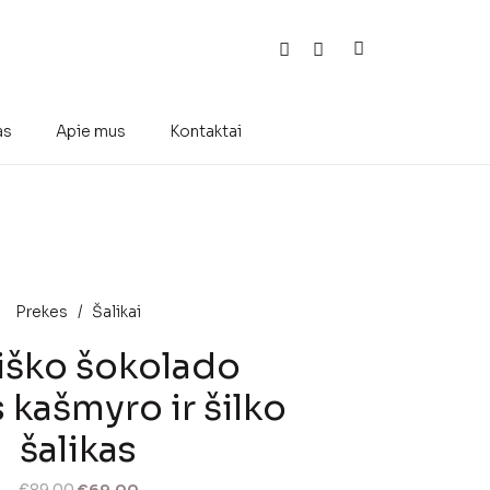
as
Apie mus
Kontaktai
Prekes
/
Šalikai
iško šokolado
 kašmyro ir šilko
šalikas
Original
Current