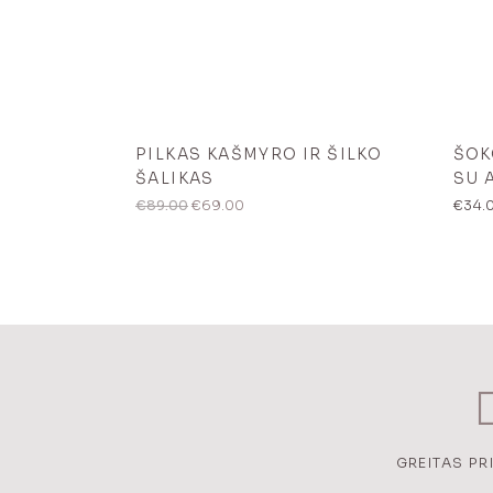
PILKAS KAŠMYRO IR ŠILKO
ŠOK
ŠALIKAS
SU 
Original
Current
€
89.00
€
69.00
€
34.
price
price
was:
is:
€89.00.
€69.00.
GREITAS P