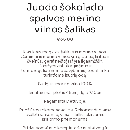
Juodo šokolado
spalvos merino
vilnos šalikas
€
35.00
Klasikinis megztas šalikas iš merino vilnos.
Gaminiai iš merino vilnos yra glotnūs, kritūs ir
švelnūs, gerai nešiojasi yra ilgaamžiški.
Pasižymi antialerginėmis ir
termoreguliacinėmis savybėmis, todėl tinka
turintiems jautrią odą.
Sudėtis: merino vilna 100%
Išmatavimai: plotis 45cm, ilgis 230cm
Pagaminta Lietuvoje.
Priežiūros rekomendacijos: Rekomenduojama
skalbti rankomis, vilnai ir šilkui skirtomis
skalbimo priemonėmis.
Priklausomai nuo kompiuterio nustatymų ir