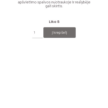
apšvietimo spalvos nuotraukoje ir realybėje
gali skirtis.
Liko 5
produkto
kiekis:
Į krepšelį
Juodo
šokolado
spalvos
merino
vilnos
šalikas