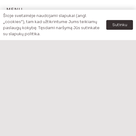
MENU
Šioje svetainėje naudojami slapukai (angl.
Pradzia
„cookies“), tam kad užtikrintume Jums teikiamų
Sutinku
paslaugų kokybę. Tęsdami naršymą Jūs sutinkate
Katalogas
su slapukų politika.
Prekės pagal kategoriją
Akcijos
Apžvalgos
Apie mus
Kontaktai
MENU
Pristatymas
Mokėjimo būdai
Apmokėjimas
Privatumo politika
Grąžinimo politika – Taisyklės ir sąlygos