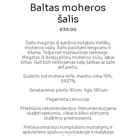
Baltas moheros
šalis
€
35.00
Šalis megztas iš aukštos kokybės itališkų
moheros siūlų. Šalis pasižymi lengvumu ir
šiluma. Telpa net mažiausioje rankinėje.
Megztas iš dviejų plonų moheros siūlų, labai
šiltas. Gali būti nešiojamas kaip šalikas ar šalis
ant pečių.
Sudėtis: kid mohera 44%, merino vilna 19%,
PA37%
Išmatavimai: plotis 90cm, ilgis 180cm
Pagaminta Lietuvoje.
Priežiūros rekomendacijos: Rekomenduojama
skalbti rankomis, vilnai ir šilkui skirtomis
skalbimo priemonėmis.
Priklausomai nuo kompiuterio nustatymų ir
apšvietimo spalvos nuotraukoje ir realybėje