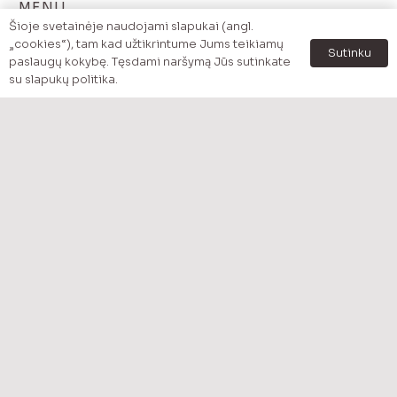
MENU
Šioje svetainėje naudojami slapukai (angl.
Pradzia
„cookies“), tam kad užtikrintume Jums teikiamų
Sutinku
paslaugų kokybę. Tęsdami naršymą Jūs sutinkate
Katalogas
su slapukų politika.
Prekės pagal kategoriją
Akcijos
Apžvalgos
Apie mus
Kontaktai
MENU
Pristatymas
Mokėjimo būdai
Apmokėjimas
Privatumo politika
Grąžinimo politika – Taisyklės ir sąlygos
KONTAKTAI