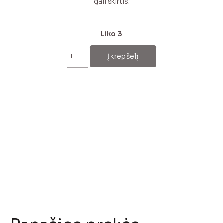
gali skirtis.
Liko 3
produkto
kiekis:
Į krepšelį
Baltas
moheros
šalis