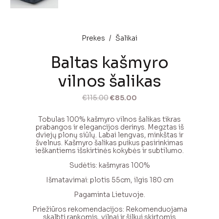
Prekes
/
Šalikai
Baltas kašmyro
vilnos šalikas
Original
Current
€
115.00
€
85.00
price
price
was:
is:
Tobulas 100% kašmyro vilnos šalikas tikras
€115.00.
€85.00.
prabangos ir elegancijos derinys. Megztas iš
dviejų plonų siūlų. Labai lengvas, minkštas ir
švelnus. Kašmyro šalikas puikus pasirinkimas
ieškantiems išskirtinės kokybės ir subtilumo.
Sudėtis: kašmyras 100%
Išmatavimai: plotis 55cm, ilgis 180 cm
Pagaminta Lietuvoje.
Priežiūros rekomendacijos: Rekomenduojama
skalbti rankomis, vilnai ir šilkui skirtomis