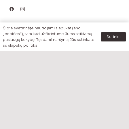
MENU
Šioje svetainėje naudojami slapukai (angl.
Pradzia
„cookies“), tam kad užtikrintume Jums teikiamų
Sutinku
paslaugų kokybę. Tęsdami naršymą Jūs sutinkate
Katalogas
su slapukų politika.
Prekės pagal kategoriją
Akcijos
Apžvalgos
Apie mus
Kontaktai
MENU
Pristatymas
Mokėjimo būdai
Apmokėjimas