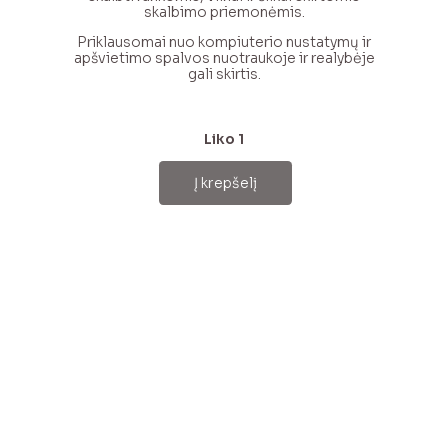
skalbimo priemonėmis.
Priklausomai nuo kompiuterio nustatymų ir
apšvietimo spalvos nuotraukoje ir realybėje
gali skirtis.
Liko 1
Į krepšelį
produkto
kiekis:
Baltas
kašmyro
vilnos
šalikas