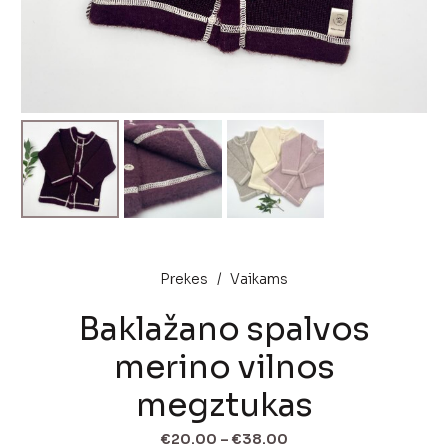
Prekes
/
Vaikams
Baklažano spalvos
merino vilnos
megztukas
Price
€
20.00
–
€
38.00