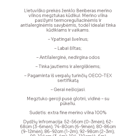
range:
€20.00
Lietuviško prekės ženklo Benberas merino
through
vilnos megztukas kūdikui. Merino vilna
€38.00
pasižymi termoreguliacinėmis ir
antialerginėmis savybėmis, todėl idealai tinka
kūdikiams ir vaikams.
– Ypatingai švelnus;
– Labai šiltas;
– Antilalerginė, nedirgina odos
– Tinka jautiems ir alergiškiems;
– Pagaminta iš verpalų turinčių OECO-TEX
sertifikatą
– Gerai nešiojasi.
Megztuko geroji pusė glotni, vidinė – su
pūkeliu.
Sudėtis: extra fine merino vilna 100%
Dydžių infromacija: 52-56cm (0-3mėn); 62-
68cm (3-6mėn); 74-80cm (6-9mėn); 80-86cm
(9-12mėn); 86-92cm (1-2m); 92-98cm (2-3m);