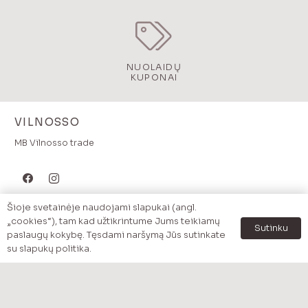
NUOLAIDŲ
KUPONAI
VILNOSSO
MB Vilnosso trade
Šioje svetainėje naudojami slapukai (angl.
MENU
„cookies“), tam kad užtikrintume Jums teikiamų
Sutinku
paslaugų kokybę. Tęsdami naršymą Jūs sutinkate
Pradzia
su slapukų politika.
Katalogas
Prekės pagal kategoriją
Akcijos