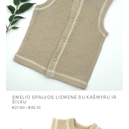
SMĖLIO SPALVOS LIEMENĖ SU KAŠMYRU IR
ŠILKU
Price
€
21.60
–
€
35.10
range:
€21.60
through
€35.10