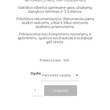
98-104cm (3-4m); 104-110cm(4-6m)
Vaikiškus rūbelius gaminame gavę užsakymą.
Gamybos terminas 2-3 d.dienos.
Priežiūros rekomendacijos: Rekomenduojama
skalbti rankomis, vilnai ir šilkui skirtomis
skalbimo priemonėmis.
Priklausomai nuo kompiuterio nustatymų ir
apšvietimo, spalvos nuotraukoje ir realybėje
gali skirtis.
Prekės kodas:
N/A
Dydis
produkto
kiekis:
Į krepšelį
Baklažano
spalvos
merino
vilnos