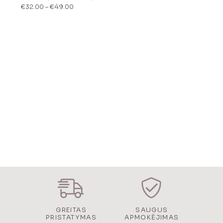
Price
€
32.00
–
€
49.00
range:
€32.00
through
€49.00
GREITAS
SAUGUS
PRISTATYMAS
APMOKĖJIMAS