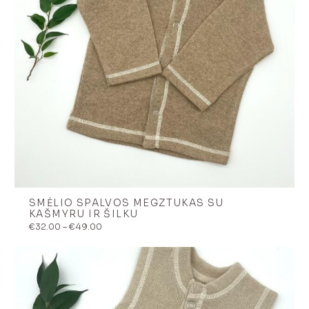
SMĖLIO SPALVOS MEGZTUKAS SU
KAŠMYRU IR ŠILKU
Price
€
32.00
–
€
49.00
range:
€32.00
through
€49.00