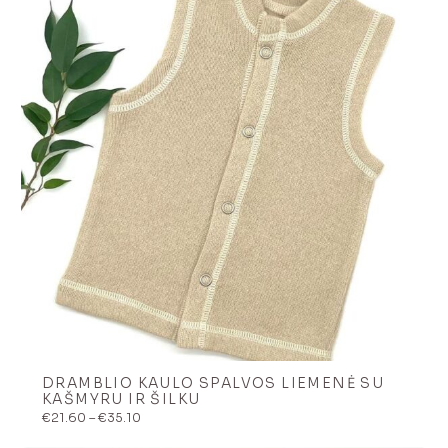
DRAMBLIO KAULO SPALVOS LIEMENĖ SU
KAŠMYRU IR ŠILKU
Price
€
21.60
–
€
35.10
range:
€21.60