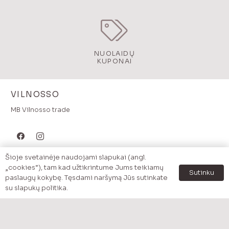
NUOLAIDŲ
KUPONAI
VILNOSSO
MB Vilnosso trade
Šioje svetainėje naudojami slapukai (angl.
MENU
„cookies“), tam kad užtikrintume Jums teikiamų
Sutinku
paslaugų kokybę. Tęsdami naršymą Jūs sutinkate
Pradzia
su slapukų politika.
Katalogas
Prekės pagal kategoriją
Akcijos