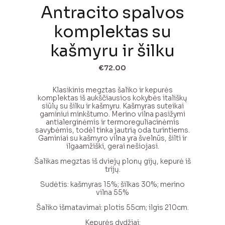
Antracito spalvos
komplektas su
kašmyru ir šilku
€
72.00
Klasikinis megztas šaliko ir kepurės
komplektas iš aukščiausios kokybės itališkų
siūlų su šilku ir kašmyru. Kašmyras suteikai
gaminiui minkštumo. Merino vilna pasižymi
antialerginėmis ir termoreguliacinėmis
savybėmis, todėl tinka jautrią oda turintiems.
Gaminiai su kašmyro vilna yra švelnūs, šilti ir
ilgaamžiški, gerai nešiojasi.
Šalikas megztas iš dviejų plonų gijų, kepurė iš
trijų.
Sudėtis: kašmyras 15%; šilkas 30%; merino
vilna 55%
Šaliko išmatavimai: plotis 55cm; ilgis 210cm.
Kepurės dydžiai: