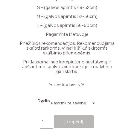
S – (galvos apimtis 48-52cm)
M – (galvos apimtis 52-56cm)
L – (galvos apimtis 56-60cm)
Pagaminta Lietuvoje
Priežiūros rekomendacijos: Rekomenduojama
skalbti rankomis, vilnai ir šilkui skirtomis
skalbimo priemonėmis.
Priklausomai nuo kompiuterio nustatymų ir
apšvietimo spalvos nuotraukoje ir realybėje
gali skirtis.
Prekės kodas:
N/A
Dydis
produkto
kiekis:
Į krepšelį
Antracito
spalvos