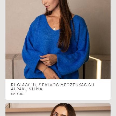
RUGIAGĖLIŲ SPALVOS MEGZTUKAS SU
ALPAKŲ VILNA
€
89.00